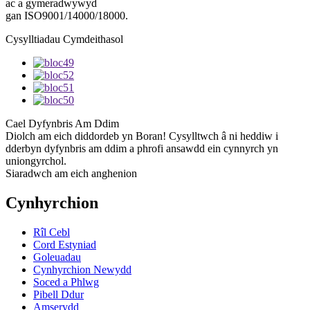
ac a gymeradwywyd
gan ISO9001/14000/18000.
Cysylltiadau Cymdeithasol
Cael Dyfynbris Am Ddim
Diolch am eich diddordeb yn Boran! Cysylltwch â ni heddiw i
dderbyn dyfynbris am ddim a phrofi ansawdd ein cynnyrch yn
uniongyrchol.
Siaradwch am eich anghenion
Cynhyrchion
Rîl Cebl
Cord Estyniad
Goleuadau
Cynhyrchion Newydd
Soced a Phlwg
Pibell Ddur
Amserydd