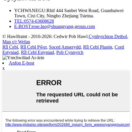
YCHWANEGU:
Rhif 444 Sanbei West Road, Guanhaiwei
Town, Cixi City, Ningbo Zhejiang Tsieina.
TEL:
0574-63608628
E-BOST:
rose.luo@shuangyang-group.com
© Hawlfraint - 2010-2026: Cedwir Pob Hawl.
Cynhyrchion Dethol
,
Map o'r Wefan
Rîl Cebl
,
Rîl Cebl Pŵer
,
Soced Amserydd
,
Rîl Cebl Plastig
,
Cord
Estyniad
,
Rîl Cebl Estyniad
,
Pob Cynnyrch
Anfon E-bost
x