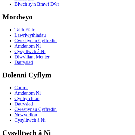
Blwch sy'n Brawf Dŵr
Mordwyo
Taith Ffatri
Lawrlwythiadau
Cwestiynau Cyffredin
Amdanom Ni
Cysylltwch â Ni
Diwylliant Menter
Datrysiad
Dolenni Cyflym
Cartref
Amdanom Ni
Cynhyrchion
Datrysiad
Cwestiynau Cyffredin
Newyddion
Cysylltwch â Ni
Cysylltwch â Ni