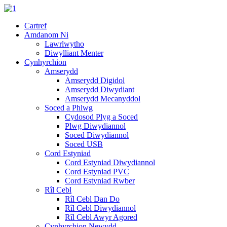
Cartref
Amdanom Ni
Lawrlwytho
Diwylliant Menter
Cynhyrchion
Amserydd
Amserydd Digidol
Amserydd Diwydiant
Amserydd Mecanyddol
Soced a Phlwg
Cydosod Plyg a Soced
Plwg Diwydiannol
Soced Diwydiannol
Soced USB
Cord Estyniad
Cord Estyniad Diwydiannol
Cord Estyniad PVC
Cord Estyniad Rwber
Rîl Cebl
Rîl Cebl Dan Do
Rîl Cebl Diwydiannol
Rîl Cebl Awyr Agored
Cynhyrchion Newydd