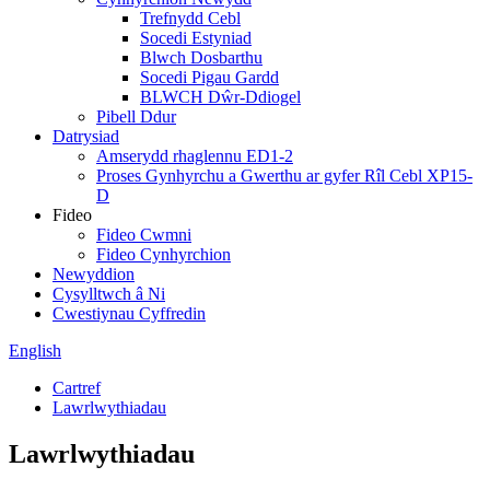
Trefnydd Cebl
Socedi Estyniad
Blwch Dosbarthu
Socedi Pigau Gardd
BLWCH Dŵr-Ddiogel
Pibell Ddur
Datrysiad
Amserydd rhaglennu ED1-2
Proses Gynhyrchu a Gwerthu ar gyfer Rîl Cebl XP15-
D
Fideo
Fideo Cwmni
Fideo Cynhyrchion
Newyddion
Cysylltwch â Ni
Cwestiynau Cyffredin
English
Cartref
Lawrlwythiadau
Lawrlwythiadau