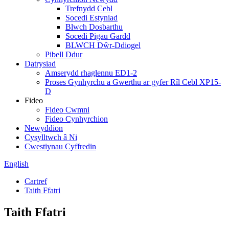
Trefnydd Cebl
Socedi Estyniad
Blwch Dosbarthu
Socedi Pigau Gardd
BLWCH Dŵr-Ddiogel
Pibell Ddur
Datrysiad
Amserydd rhaglennu ED1-2
Proses Gynhyrchu a Gwerthu ar gyfer Rîl Cebl XP15-
D
Fideo
Fideo Cwmni
Fideo Cynhyrchion
Newyddion
Cysylltwch â Ni
Cwestiynau Cyffredin
English
Cartref
Taith Ffatri
Taith Ffatri