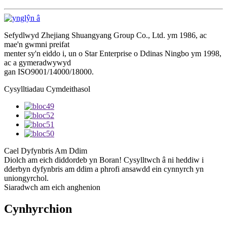
Sefydlwyd Zhejiang Shuangyang Group Co., Ltd. ym 1986, ac
mae'n gwmni preifat
menter sy'n eiddo i, un o Star Enterprise o Ddinas Ningbo ym 1998,
ac a gymeradwywyd
gan ISO9001/14000/18000.
Cysylltiadau Cymdeithasol
Cael Dyfynbris Am Ddim
Diolch am eich diddordeb yn Boran! Cysylltwch â ni heddiw i
dderbyn dyfynbris am ddim a phrofi ansawdd ein cynnyrch yn
uniongyrchol.
Siaradwch am eich anghenion
Cynhyrchion