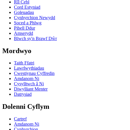
Rîl Cebl
Cord Estyniad
Goleuadau
Cynhyrchion Newydd
Soced a Phlwg
Pibell Ddur
Amserydd
Blwch sy'n Brawf Dŵr
Mordwyo
Taith Ffatri
Lawrlwythiadau
Cwestiynau Cyffredin
Amdanom Ni
Cysylltwch â Ni
Diwylliant Menter
Datrysiad
Dolenni Cyflym
Cartref
Amdanom Ni
Cynhyrchion