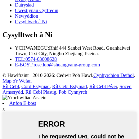
Datrysiad
Cwestiynau Cyffredin
Newyddion
Cysylltwch â Ni
Cysylltwch â Ni
YCHWANEGU:
Rhif 444 Sanbei West Road, Guanhaiwei
Town, Cixi City, Ningbo Zhejiang Tsieina.
TEL:
0574-63608628
E-BOST:
rose.luo@shuangyang-group.com
© Hawlfraint - 2010-2026: Cedwir Pob Hawl.
Cynhyrchion Dethol
,
Map o'r Wefan
Rîl Cebl
,
Cord Estyniad
,
Rîl Cebl Estyniad
,
Rîl Cebl Pŵer
,
Soced
Amserydd
,
Rîl Cebl Plastig
,
Pob Cynnyrch
Anfon E-bost
x