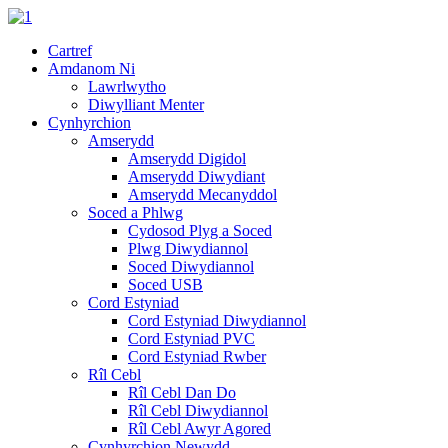
Cartref
Amdanom Ni
Lawrlwytho
Diwylliant Menter
Cynhyrchion
Amserydd
Amserydd Digidol
Amserydd Diwydiant
Amserydd Mecanyddol
Soced a Phlwg
Cydosod Plyg a Soced
Plwg Diwydiannol
Soced Diwydiannol
Soced USB
Cord Estyniad
Cord Estyniad Diwydiannol
Cord Estyniad PVC
Cord Estyniad Rwber
Rîl Cebl
Rîl Cebl Dan Do
Rîl Cebl Diwydiannol
Rîl Cebl Awyr Agored
Cynhyrchion Newydd