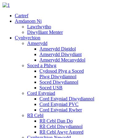
Cartref
Amdanom Ni
Lawrlwytho
Diwylliant Menter
Cynhyrchion
Amserydd
Amserydd Digidol
Amserydd Diwydiant
Amserydd Mecanyddol
Soced a Phlwg
Cydosod Plyg a Soced
Plwg Diwydiannol
Soced Diwydiannol
Soced USB
Cord Estyniad
Cord Estyniad Diwydiannol
Cord Estyniad PVC
Cord Estyniad Rwber
Rîl Cebl
Rîl Cebl Dan Do
Rîl Cebl Diwydiannol
Rîl Cebl Awyr Agored
Cynhyrchion Newydd