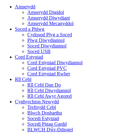
Amserydd
Amserydd Digidol
Amserydd Diwydiant
Amserydd Mecanyddol
Soced a Phlwg
Cydosod Plyg a Soced
Plwg Diwydiannol
Soced Diwydiannol
Soced USB
Cord Estyniad
Cord Estyniad Diwydiannol
Cord Estyniad PVC
Cord Estyniad Rwber
Rîl Cebl
Rîl Cebl Dan Do
Rîl Cebl Diwydiannol
Rîl Cebl Awyr Agored
Cynhyrchion Newydd
Trefnydd Cebl
Blwch Dosbarthu
Socedi Estyniad
Socedi Pigau Gardd
BLWCH Dŵr-Ddiogel