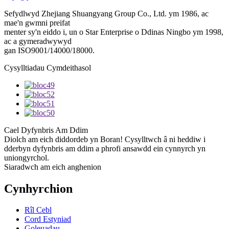
Sefydlwyd Zhejiang Shuangyang Group Co., Ltd. ym 1986, ac
mae'n gwmni preifat
menter sy'n eiddo i, un o Star Enterprise o Ddinas Ningbo ym 1998,
ac a gymeradwywyd
gan ISO9001/14000/18000.
Cysylltiadau Cymdeithasol
Cael Dyfynbris Am Ddim
Diolch am eich diddordeb yn Boran! Cysylltwch â ni heddiw i
dderbyn dyfynbris am ddim a phrofi ansawdd ein cynnyrch yn
uniongyrchol.
Siaradwch am eich anghenion
Cynhyrchion
Rîl Cebl
Cord Estyniad
Goleuadau