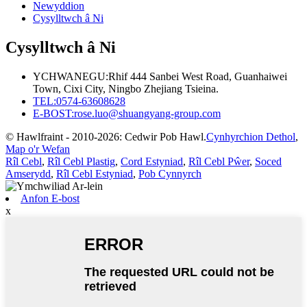
Newyddion
Cysylltwch â Ni
Cysylltwch â Ni
YCHWANEGU:
Rhif 444 Sanbei West Road, Guanhaiwei
Town, Cixi City, Ningbo Zhejiang Tsieina.
TEL:
0574-63608628
E-BOST:
rose.luo@shuangyang-group.com
© Hawlfraint - 2010-2026: Cedwir Pob Hawl.
Cynhyrchion Dethol
,
Map o'r Wefan
Rîl Cebl
,
Rîl Cebl Plastig
,
Cord Estyniad
,
Rîl Cebl Pŵer
,
Soced
Amserydd
,
Rîl Cebl Estyniad
,
Pob Cynnyrch
Anfon E-bost
x