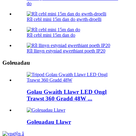
do
Rîl cebl mini 15m dan do gwrth-droelli
Rîl cebl mini 15m dan do
Rîl llinyn estyniad gwerthiant poeth IP20
Goleuadau
Golau Gwaith Llawr LED Ongl
Trawst 360 Gradd 48W ...
Goleuadau Llawr