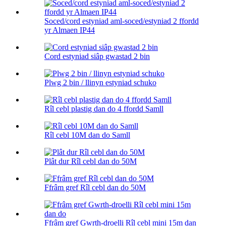
Soced/cord estyniad aml-soced/estyniad 2 ffordd
yr Almaen IP44
Cord estyniad siâp gwastad 2 bin
Plwg 2 bin / llinyn estyniad schuko
Rîl cebl plastig dan do 4 ffordd Samll
Rîl cebl 10M dan do Samll
Plât dur Rîl cebl dan do 50M
Ffrâm gref Rîl cebl dan do 50M
Ffrâm gref Gwrth-droelli Rîl cebl mini 15m dan