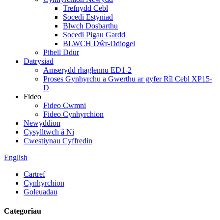
Trefnydd Cebl
Socedi Estyniad
Blwch Dosbarthu
Socedi Pigau Gardd
BLWCH Dŵr-Ddiogel
Pibell Ddur
Datrysiad
Amserydd rhaglennu ED1-2
Proses Gynhyrchu a Gwerthu ar gyfer Rîl Cebl XP15-
D
Fideo
Fideo Cwmni
Fideo Cynhyrchion
Newyddion
Cysylltwch â Ni
Cwestiynau Cyffredin
English
Cartref
Cynhyrchion
Goleuadau
Categorïau