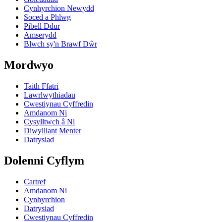
Cynhyrchion Newydd
Soced a Phlwg
Pibell Ddur
Amserydd
Blwch sy'n Brawf Dŵr
Mordwyo
Taith Ffatri
Lawrlwythiadau
Cwestiynau Cyffredin
Amdanom Ni
Cysylltwch â Ni
Diwylliant Menter
Datrysiad
Dolenni Cyflym
Cartref
Amdanom Ni
Cynhyrchion
Datrysiad
Cwestiynau Cyffredin