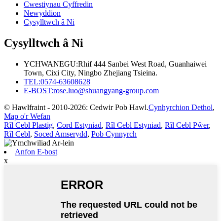
Cwestiynau Cyffredin
Newyddion
Cysylltwch â Ni
Cysylltwch â Ni
YCHWANEGU:
Rhif 444 Sanbei West Road, Guanhaiwei
Town, Cixi City, Ningbo Zhejiang Tsieina.
TEL:
0574-63608628
E-BOST:
rose.luo@shuangyang-group.com
© Hawlfraint - 2010-2026: Cedwir Pob Hawl.
Cynhyrchion Dethol
,
Map o'r Wefan
Rîl Cebl Plastig
,
Cord Estyniad
,
Rîl Cebl Estyniad
,
Rîl Cebl Pŵer
,
Rîl Cebl
,
Soced Amserydd
,
Pob Cynnyrch
Anfon E-bost
x