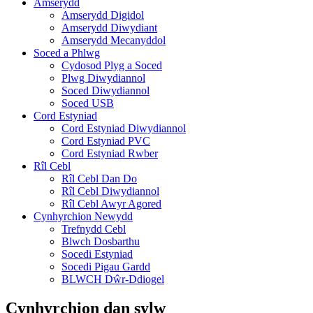
Amserydd
Amserydd Digidol
Amserydd Diwydiant
Amserydd Mecanyddol
Soced a Phlwg
Cydosod Plyg a Soced
Plwg Diwydiannol
Soced Diwydiannol
Soced USB
Cord Estyniad
Cord Estyniad Diwydiannol
Cord Estyniad PVC
Cord Estyniad Rwber
Rîl Cebl
Rîl Cebl Dan Do
Rîl Cebl Diwydiannol
Rîl Cebl Awyr Agored
Cynhyrchion Newydd
Trefnydd Cebl
Blwch Dosbarthu
Socedi Estyniad
Socedi Pigau Gardd
BLWCH Dŵr-Ddiogel
Cynhyrchion dan sylw