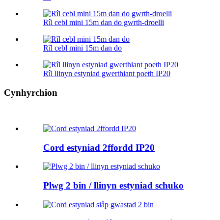
Rîl cebl mini 15m dan do gwrth-droelli
Rîl cebl mini 15m dan do
Rîl llinyn estyniad gwerthiant poeth IP20
Cynhyrchion
Cord estyniad 2ffordd IP20
Plwg 2 bin / llinyn estyniad schuko