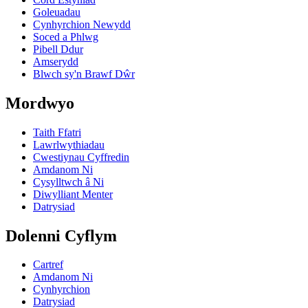
Goleuadau
Cynhyrchion Newydd
Soced a Phlwg
Pibell Ddur
Amserydd
Blwch sy'n Brawf Dŵr
Mordwyo
Taith Ffatri
Lawrlwythiadau
Cwestiynau Cyffredin
Amdanom Ni
Cysylltwch â Ni
Diwylliant Menter
Datrysiad
Dolenni Cyflym
Cartref
Amdanom Ni
Cynhyrchion
Datrysiad