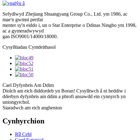
Sefydlwyd Zhejiang Shuangyang Group Co., Ltd. ym 1986, ac
mae'n gwmni preifat
menter sy'n eiddo i, un o Star Enterprise o Ddinas Ningbo ym 1998,
ac a gymeradwywyd
gan ISO9001/14000/18000.
Cysylltiadau Cymdeithasol
Cael Dyfynbris Am Ddim
Diolch am eich diddordeb yn Boran! Cysylltwch â ni heddiw i
dderbyn dyfynbris am ddim a phrofi ansawdd ein cynnyrch yn
uniongyrchol.
Siaradwch am eich anghenion
Cynhyrchion
Rîl Cebl
Cord Estyniad