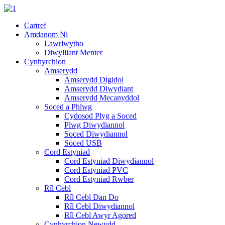
Cartref
Amdanom Ni
Lawrlwytho
Diwylliant Menter
Cynhyrchion
Amserydd
Amserydd Digidol
Amserydd Diwydiant
Amserydd Mecanyddol
Soced a Phlwg
Cydosod Plyg a Soced
Plwg Diwydiannol
Soced Diwydiannol
Soced USB
Cord Estyniad
Cord Estyniad Diwydiannol
Cord Estyniad PVC
Cord Estyniad Rwber
Rîl Cebl
Rîl Cebl Dan Do
Rîl Cebl Diwydiannol
Rîl Cebl Awyr Agored
Cynhyrchion Newydd