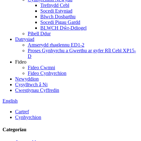
Trefnydd Cebl
Socedi Estyniad
Blwch Dosbarthu
Socedi Pigau Gardd
BLWCH Dŵr-Ddiogel
Pibell Ddur
Datrysiad
Amserydd rhaglennu ED1-2
Proses Gynhyrchu a Gwerthu ar gyfer Rîl Cebl XP15-
D
Fideo
Fideo Cwmni
Fideo Cynhyrchion
Newyddion
Cysylltwch â Ni
Cwestiynau Cyffredin
English
Cartref
Cynhyrchion
Categorïau