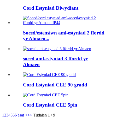
Cord Estyniad Diwydiant
Soced/estensiwn aml-estyniad 2 ffordd
yr Almaen...
soced aml-estyniad 3 ffordd yr
Almaen
Cord Estyniad CEE 90 gradd
Cord Estyniad CEE 5pin
1
2
3
4
5
6
Nesaf >
>>
Tudalen 1 / 9