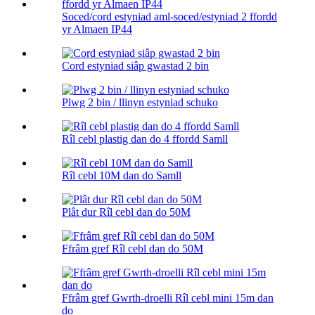
Soced/cord estyniad aml-soced/estyniad 2 ffordd
yr Almaen IP44
Cord estyniad siâp gwastad 2 bin
Plwg 2 bin / llinyn estyniad schuko
Rîl cebl plastig dan do 4 ffordd Samll
Rîl cebl 10M dan do Samll
Plât dur Rîl cebl dan do 50M
Ffrâm gref Rîl cebl dan do 50M
Ffrâm gref Gwrth-droelli Rîl cebl mini 15m dan
do