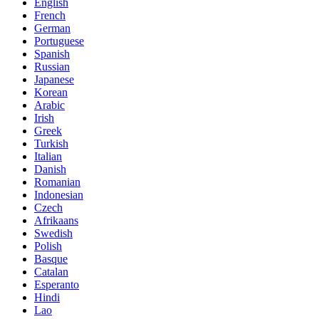
English
French
German
Portuguese
Spanish
Russian
Japanese
Korean
Arabic
Irish
Greek
Turkish
Italian
Danish
Romanian
Indonesian
Czech
Afrikaans
Swedish
Polish
Basque
Catalan
Esperanto
Hindi
Lao