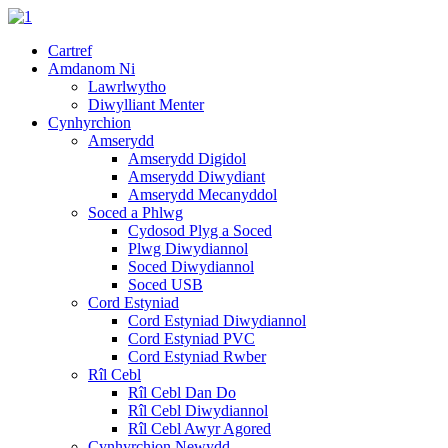
Cartref
Amdanom Ni
Lawrlwytho
Diwylliant Menter
Cynhyrchion
Amserydd
Amserydd Digidol
Amserydd Diwydiant
Amserydd Mecanyddol
Soced a Phlwg
Cydosod Plyg a Soced
Plwg Diwydiannol
Soced Diwydiannol
Soced USB
Cord Estyniad
Cord Estyniad Diwydiannol
Cord Estyniad PVC
Cord Estyniad Rwber
Rîl Cebl
Rîl Cebl Dan Do
Rîl Cebl Diwydiannol
Rîl Cebl Awyr Agored
Cynhyrchion Newydd