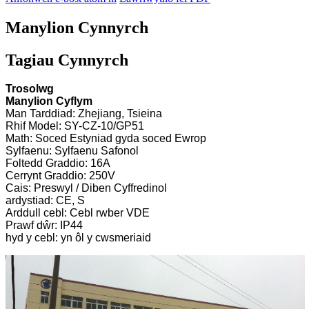
Manylion Cynnyrch
Tagiau Cynnyrch
Trosolwg
Manylion Cyflym
Man Tarddiad: Zhejiang, Tsieina
Rhif Model: SY-CZ-10/GP51
Math: Soced Estyniad gyda soced Ewrop
Sylfaenu: Sylfaenu Safonol
Foltedd Graddio: 16A
Cerrynt Graddio: 250V
Cais: Preswyl / Diben Cyffredinol
ardystiad: CE, S
Arddull cebl: Cebl rwber VDE
Prawf dŵr: IP44
hyd y cebl: yn ôl y cwsmeriaid