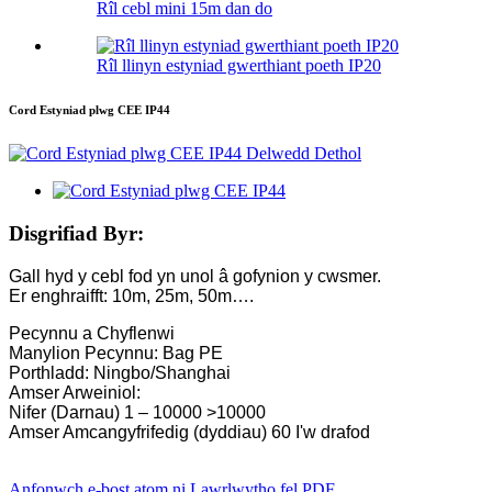
Rîl cebl mini 15m dan do
Rîl llinyn estyniad gwerthiant poeth IP20
Cord Estyniad plwg CEE IP44
Disgrifiad Byr:
Gall hyd y cebl fod yn unol â gofynion y cwsmer.
Er enghraifft: 10m, 25m, 50m….
Pecynnu a Chyflenwi
Manylion Pecynnu: Bag PE
Porthladd: Ningbo/Shanghai
Amser Arweiniol:
Nifer (Darnau) 1 – 10000 >10000
Amser Amcangyfrifedig (dyddiau) 60 I'w drafod
Anfonwch e-bost atom ni
Lawrlwytho fel PDF