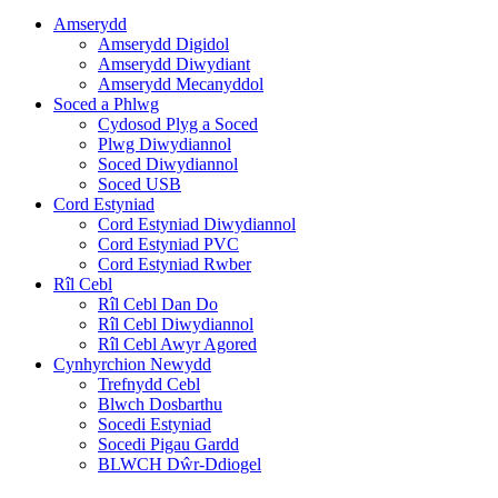
Amserydd
Amserydd Digidol
Amserydd Diwydiant
Amserydd Mecanyddol
Soced a Phlwg
Cydosod Plyg a Soced
Plwg Diwydiannol
Soced Diwydiannol
Soced USB
Cord Estyniad
Cord Estyniad Diwydiannol
Cord Estyniad PVC
Cord Estyniad Rwber
Rîl Cebl
Rîl Cebl Dan Do
Rîl Cebl Diwydiannol
Rîl Cebl Awyr Agored
Cynhyrchion Newydd
Trefnydd Cebl
Blwch Dosbarthu
Socedi Estyniad
Socedi Pigau Gardd
BLWCH Dŵr-Ddiogel