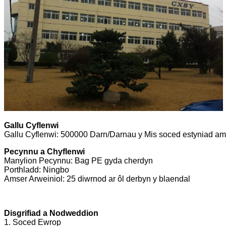
Gallu Cyflenwi
Gallu Cyflenwi: 500000 Darn/Darnau y Mis soced estyniad am
Pecynnu a Chyflenwi
Manylion Pecynnu: Bag PE gyda cherdyn
Porthladd: Ningbo
Amser Arweiniol: 25 diwrnod ar ôl derbyn y blaendal
Disgrifiad a Nodweddion
1. Soced Ewrop