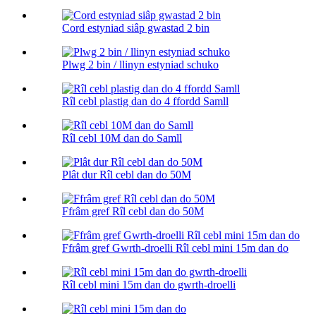
Cord estyniad siâp gwastad 2 bin
Plwg 2 bin / llinyn estyniad schuko
Rîl cebl plastig dan do 4 ffordd Samll
Rîl cebl 10M dan do Samll
Plât dur Rîl cebl dan do 50M
Ffrâm gref Rîl cebl dan do 50M
Ffrâm gref Gwrth-droelli Rîl cebl mini 15m dan do
Rîl cebl mini 15m dan do gwrth-droelli