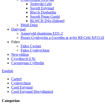
Trefnydd Cebl
Socedi Estyniad
Blwch Dosbarthu
Socedi Pigau Gardd
BLWCH Dŵr-Ddiogel
Pibell Ddur
Datrysiad
Amserydd rhaglennu ED1-2
Proses Gynhyrchu a Gwerthu ar gyfer Rîl Cebl XP15-D
Fideo
Fideo Cwmni
Fideo Cynhyrchion
Newyddion
Cysylltwch â Ni
Cwestiynau Cyffredin
English
Cartref
Cynhyrchion
Cord Estyniad
Cord Estyniad Diwydiannol
Categorïau