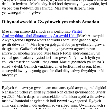
deithio'n hyderus. Mae'n edrych fel bod rhywun yn byw ynddo, hyd
yn oed pan fyddwch chi i ffwrdd. Mae hyn yn darparu haen
ychwanegol o ddiogelwch.
Dibynadwyedd a Gwydnwch ym mhob Amodau
Mae angen amserydd arnoch sy'n perfformio.
Plastig
Amlswyddogaethol Shuangyang Ansawdd Uchel
Mae'r Amserydd
Awyr Agored Digidol wedi'i adeiladu i bara. Mae ganddo sgôr
gwrth-ddŵr IP44. Mae hyn yn golygu ei fod yn gwrthsefyll glaw a
thasgiadau. Gallwch ei ddefnyddio yn yr awyr agored mewn
amrywiol amodau tywydd. Mae batri NI-MH aildrydanadwy yn
cynnal gosodiadau yn ystod toriadau pŵer. Ni fyddwch byth yn
colli'ch amserlenni wedi'u rhaglennu. Mae ei gywirdeb yn llai na 3
eiliad y dydd. Gallwch ymddiried yn ei berfformiad cyson. Mae'r
amserydd hwn yn cynnig gweithrediad dibynadwy flwyddyn ar ôl
blwyddyn.
Rydych chi nawr yn gweld pam mae amserydd awyr agored digidol
o ansawdd uchel yn elfen sylfaenol o'ch cartref gwirioneddol glyfar
yn 2025. Mae'n darparu awtomeiddio, effeithlonrwydd a thawelwch
meddwl hanfodol ar gyfer eich holl fywyd awyr agored. Rydych
chi'n cael rheolaeth ddiymdrech ac yn arbed ynni. Uwchraddiwch i