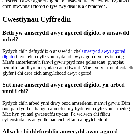
amserydd awyr agored digidol o ansawdd uchel heddiw. Byddwch
chi'n mwynhau ffordd o fyw fwy deallus a diymdrech.
Cwestiynau Cyffredin
Beth yw amserydd awyr agored digidol o ansawdd
uchel?
Rydych chi'n defnyddio o ansawdd uchel
amserydd awyr agored
digidol
i reoli eich dyfeisiau trydanol awyr agored yn awtomatig.
Mae'n amserlennu'n fanwl gywir pryd mae goleuadau, pympiau,
neu offer arall yn troi ymlaen ac i ffwrdd. Mae hyn yn rhoi rheolaeth
glyfar i chi dros eich amgylchedd awyr agored.
Sut mae amserydd awyr agored digidol yn arbed
ynni i chi?
Rydych chi'n arbed ynni drwy osod amserlenni manwl gywir. Dim
ond pan fydd eu hangen arnoch chi y bydd eich dyfeisiau'n rhedeg.
Mae hyn yn atal gwastraffu trydan. Fe welwch chi filiau
cyfleustodau is ac yn lleihau eich effaith amgylcheddol.
Allwch chi ddefnyddio amserydd awyr agored