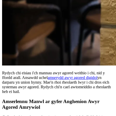
Rydych chi eisiau i'ch mannau awyr agored weithio i chi, nid y
ffordd arall. Ansawdd uchel
amserydd awyr agored digidol
yn
darparu yn union hynny. Mae'n rhoi rheolaeth lwyr i chi dros eich
systemau awyr agored. Rydych chi'n cael awtomeiddio a rheolaeth
heb ei hail.
Amserlennu Manwl ar gyfer Anghenion Awyr
Agored Amrywiol