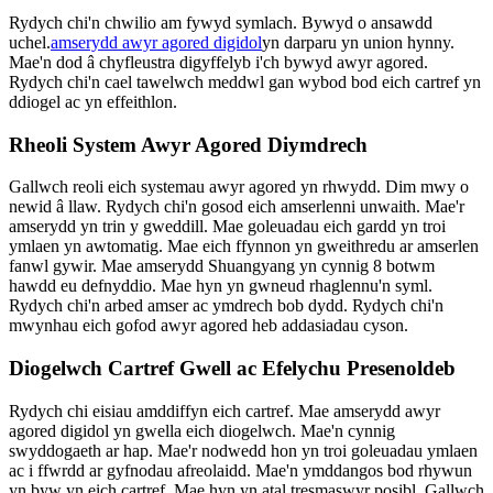
Rydych chi'n chwilio am fywyd symlach. Bywyd o ansawdd
uchel.
amserydd awyr agored digidol
yn darparu yn union hynny.
Mae'n dod â chyfleustra digyffelyb i'ch bywyd awyr agored.
Rydych chi'n cael tawelwch meddwl gan wybod bod eich cartref yn
ddiogel ac yn effeithlon.
Rheoli System Awyr Agored Diymdrech
Gallwch reoli eich systemau awyr agored yn rhwydd. Dim mwy o
newid â llaw. Rydych chi'n gosod eich amserlenni unwaith. Mae'r
amserydd yn trin y gweddill. Mae goleuadau eich gardd yn troi
ymlaen yn awtomatig. Mae eich ffynnon yn gweithredu ar amserlen
fanwl gywir. Mae amserydd Shuangyang yn cynnig 8 botwm
hawdd eu defnyddio. Mae hyn yn gwneud rhaglennu'n syml.
Rydych chi'n arbed amser ac ymdrech bob dydd. Rydych chi'n
mwynhau eich gofod awyr agored heb addasiadau cyson.
Diogelwch Cartref Gwell ac Efelychu Presenoldeb
Rydych chi eisiau amddiffyn eich cartref. Mae amserydd awyr
agored digidol yn gwella eich diogelwch. Mae'n cynnig
swyddogaeth ar hap. Mae'r nodwedd hon yn troi goleuadau ymlaen
ac i ffwrdd ar gyfnodau afreolaidd. Mae'n ymddangos bod rhywun
yn byw yn eich cartref. Mae hyn yn atal tresmaswyr posibl. Gallwch