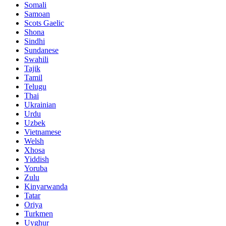
Somali
Samoan
Scots Gaelic
Shona
Sindhi
Sundanese
Swahili
Tajik
Tamil
Telugu
Thai
Ukrainian
Urdu
Uzbek
Vietnamese
Welsh
Xhosa
Yiddish
Yoruba
Zulu
Kinyarwanda
Tatar
Oriya
Turkmen
Uyghur