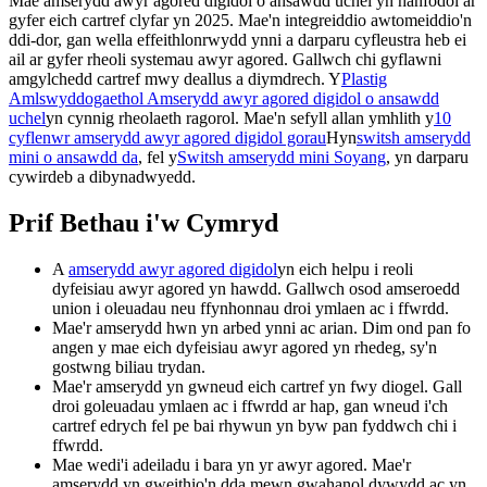
Mae amserydd awyr agored digidol o ansawdd uchel yn hanfodol ar
gyfer eich cartref clyfar yn 2025. Mae'n integreiddio awtomeiddio'n
ddi-dor, gan wella effeithlonrwydd ynni a darparu cyfleustra heb ei
ail ar gyfer rheoli systemau awyr agored. Gallwch chi gyflawni
amgylchedd cartref mwy deallus a diymdrech. Y
Plastig
Amlswyddogaethol Amserydd awyr agored digidol o ansawdd
uchel
yn cynnig rheolaeth ragorol. Mae'n sefyll allan ymhlith y
10
cyflenwr amserydd awyr agored digidol gorau
Hyn
switsh amserydd
mini o ansawdd da
, fel y
Switsh amserydd mini Soyang
, yn darparu
cywirdeb a dibynadwyedd.
Prif Bethau i'w Cymryd
A
amserydd awyr agored digidol
yn eich helpu i reoli
dyfeisiau awyr agored yn hawdd. Gallwch osod amseroedd
union i oleuadau neu ffynhonnau droi ymlaen ac i ffwrdd.
Mae'r amserydd hwn yn arbed ynni ac arian. Dim ond pan fo
angen y mae eich dyfeisiau awyr agored yn rhedeg, sy'n
gostwng biliau trydan.
Mae'r amserydd yn gwneud eich cartref yn fwy diogel. Gall
droi goleuadau ymlaen ac i ffwrdd ar hap, gan wneud i'ch
cartref edrych fel pe bai rhywun yn byw pan fyddwch chi i
ffwrdd.
Mae wedi'i adeiladu i bara yn yr awyr agored. Mae'r
amserydd yn gweithio'n dda mewn gwahanol dywydd ac yn