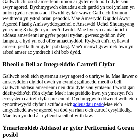
Gallwch chi osod amserlenni union ar gyfer eich holl ddyfeisiau
awyr agored. Dychmygwch oleuadau eich gardd yn troi ymlaen yn
union gyda'r cyfnos ac i ffwrdd gyda'r wawr. Gall eich ffynnon
weithredu yn ystod oriau penodol. Mae Amserydd Digidol Awyr
Agored Plastig Amlswyddogaethol o Ansawdd Uchel Shuangyang
yn cynnig 8 rhaglen ymlaen/i ffwrdd. Mae hyn yn caniatáu ichi
addasu amserlenni ar gyfer poptai trydan, gwresogyddion dŵr,
lampau, a hyd yn oed offer amaethyddol. Rydych chi'n cyflawni
amseru perffaith ar gyfer pob tasg. Mae'r manwl gywirdeb hwn yn
arbed amser ac ymdrech i chi bob dydd.
Rheoli o Bell ac Integreiddio Cartrefi Clyfar
Gallwch reoli eich systemau awyr agored o unrhyw le. Mae llawer o
amseryddion digidol uwch yn cynnig galluoedd rheoli o bell.
Gallwch addasu amserlenni neu droi dyfeisiau ymlaen/i ffwrdd gan
ddefnyddio'ch ffôn clyfar. Mae'r integreiddio hwn yn ymestyn i'ch
ecosystem cartref clyfar presennol. Dychmygwch ddweud wrth eich
cynorthwyydd clyfar i actifadu eich
goleuadau patio
Mae eich
amgylchedd awyr agored yn dod yn rhan o'ch cartref cysylltiedig.
Mae hyn yn dod â'r cyfleustra eithaf wrth law.
Ymarferoldeb Addasol ar gyfer Perfformiad Gorau
posibl