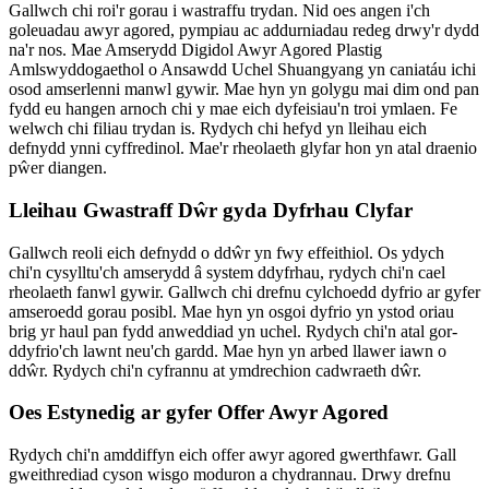
Gallwch chi roi'r gorau i wastraffu trydan. Nid oes angen i'ch
goleuadau awyr agored, pympiau ac addurniadau redeg drwy'r dydd
na'r nos. Mae Amserydd Digidol Awyr Agored Plastig
Amlswyddogaethol o Ansawdd Uchel Shuangyang yn caniatáu ichi
osod amserlenni manwl gywir. Mae hyn yn golygu mai dim ond pan
fydd eu hangen arnoch chi y mae eich dyfeisiau'n troi ymlaen. Fe
welwch chi filiau trydan is. Rydych chi hefyd yn lleihau eich
defnydd ynni cyffredinol. Mae'r rheolaeth glyfar hon yn atal draenio
pŵer diangen.
Lleihau Gwastraff Dŵr gyda Dyfrhau Clyfar
Gallwch reoli eich defnydd o ddŵr yn fwy effeithiol. Os ydych
chi'n cysylltu'ch amserydd â system ddyfrhau, rydych chi'n cael
rheolaeth fanwl gywir. Gallwch chi drefnu cylchoedd dyfrio ar gyfer
amseroedd gorau posibl. Mae hyn yn osgoi dyfrio yn ystod oriau
brig yr haul pan fydd anweddiad yn uchel. Rydych chi'n atal gor-
ddyfrio'ch lawnt neu'ch gardd. Mae hyn yn arbed llawer iawn o
ddŵr. Rydych chi'n cyfrannu at ymdrechion cadwraeth dŵr.
Oes Estynedig ar gyfer Offer Awyr Agored
Rydych chi'n amddiffyn eich offer awyr agored gwerthfawr. Gall
gweithrediad cyson wisgo moduron a chydrannau. Drwy drefnu