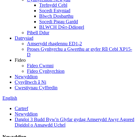
Trefnydd Cebl
Socedi Estyniad
Blwch Dosbarthu
Socedi Pigau Gardd
BLWCH Dŵr-Ddiogel
Pibell Ddur
Datrysiad
Amserydd rhaglennu ED1-2
Proses Gynhyrchu a Gwerthu ar gyfer Rîl Cebl XP15-
D
Fideo
Fideo Cwmni
Fideo Cynhyrchion
Newyddion
Cysylltwch â Ni
Cwestiynau Cyffredin
English
Cartref
Newyddion
Datgloi 3 Budd Byw'n Glyfar gydag Amserydd Awyr Agored
Digidol o Ansawdd Uchel
Newyddion