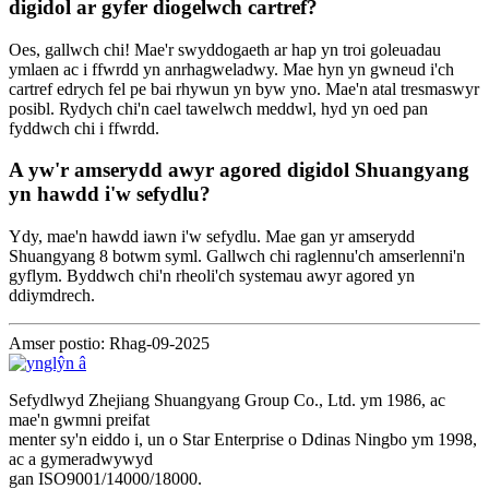
digidol ar gyfer diogelwch cartref?
Oes, gallwch chi! Mae'r swyddogaeth ar hap yn troi goleuadau
ymlaen ac i ffwrdd yn anrhagweladwy. Mae hyn yn gwneud i'ch
cartref edrych fel pe bai rhywun yn byw yno. Mae'n atal tresmaswyr
posibl. Rydych chi'n cael tawelwch meddwl, hyd yn oed pan
fyddwch chi i ffwrdd.
A yw'r amserydd awyr agored digidol Shuangyang
yn hawdd i'w sefydlu?
Ydy, mae'n hawdd iawn i'w sefydlu. Mae gan yr amserydd
Shuangyang 8 botwm syml. Gallwch chi raglennu'ch amserlenni'n
gyflym. Byddwch chi'n rheoli'ch systemau awyr agored yn
ddiymdrech.
Amser postio: Rhag-09-2025
Sefydlwyd Zhejiang Shuangyang Group Co., Ltd. ym 1986, ac
mae'n gwmni preifat
menter sy'n eiddo i, un o Star Enterprise o Ddinas Ningbo ym 1998,
ac a gymeradwywyd
gan ISO9001/14000/18000.