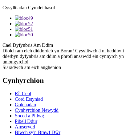
Cysylltiadau Cymdeithasol
Cael Dyfynbris Am Ddim
Diolch am eich diddordeb yn Boran! Cysylltwch â ni heddiw i
dderbyn dyfynbris am ddim a phrofi ansawdd ein cynnyrch yn
uniongyrchol.
Siaradwch am eich anghenion
Cynhyrchion
Rîl Cebl
Cord Estyniad
Goleuadau
Cynhyrchion Newydd
Soced a Phlwg
Pibell Ddur
Amserydd
Blwch sy'n Brawf Dŵr