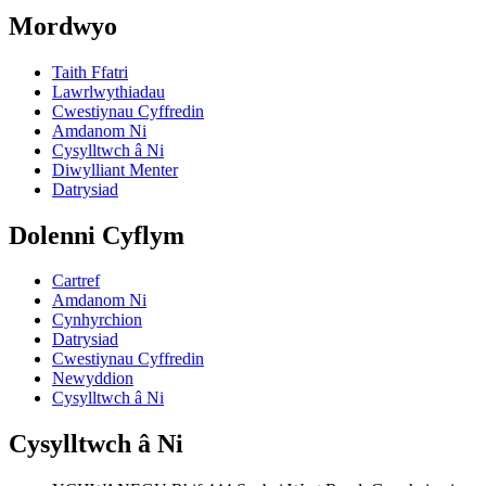
Mordwyo
Taith Ffatri
Lawrlwythiadau
Cwestiynau Cyffredin
Amdanom Ni
Cysylltwch â Ni
Diwylliant Menter
Datrysiad
Dolenni Cyflym
Cartref
Amdanom Ni
Cynhyrchion
Datrysiad
Cwestiynau Cyffredin
Newyddion
Cysylltwch â Ni
Cysylltwch â Ni