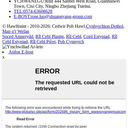
YCHWANEGU:
Rhif 444 Sanbei West Road, Guanhaiwei
Town, Cixi City, Ningbo Zhejiang Tsieina.
TEL:
0574-63608628
E-BOST:
rose.luo@shuangyang-group.com
© Hawlfraint - 2010-2026: Cedwir Pob Hawl.
Cynhyrchion Dethol
,
Map o'r Wefan
Soced Amserydd
,
Rîl Cebl Plastig
,
Rîl Cebl
,
Cord Estyniad
,
Rîl
Cebl Estyniad
,
Rîl Cebl Pŵer
,
Pob Cynnyrch
Anfon E-bost
x