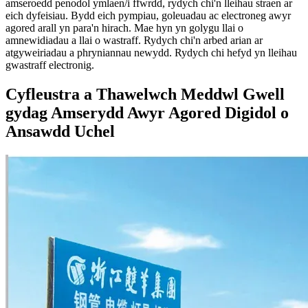
amseroedd penodol ymlaen/i ffwrdd, rydych chi'n lleihau straen ar
eich dyfeisiau. Bydd eich pympiau, goleuadau ac electroneg awyr
agored arall yn para'n hirach. Mae hyn yn golygu llai o
amnewidiadau a llai o wastraff. Rydych chi'n arbed arian ar
atgyweiriadau a phryniannau newydd. Rydych chi hefyd yn lleihau
gwastraff electronig.
Cyfleustra a Thawelwch Meddwl Gwell
gydag Amserydd Awyr Agored Digidol o
Ansawdd Uchel