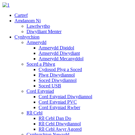
Cartref
Amdanom Ni
Lawrlwytho
Diwylliant Menter
Cynhyrchion
Amserydd
Amserydd Digidol
Amserydd Diwydiant
Amserydd Mecanyddol
Soced a Phlwg
Cydosod Plyg a Soced
Plwg Diwydiannol
Soced Diwydiannol
Soced USB
Cord Estyniad
Cord Estyniad Diwydiannol
Cord Estyniad PVC
Cord Estyniad Rwber
Rîl Cebl
Rîl Cebl Dan Do
Rîl Cebl Diwydiannol
Rîl Cebl Awyr Agored
Cynhyrchion Newydd