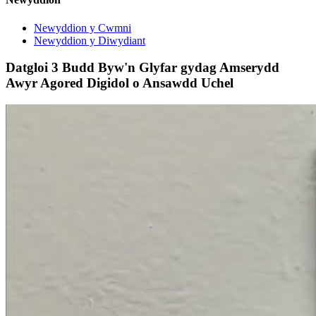
Newyddion y Cwmni
Newyddion y Diwydiant
Datgloi 3 Budd Byw'n Glyfar gydag Amserydd
Awyr Agored Digidol o Ansawdd Uchel