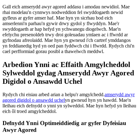
Gall eich amserydd awyr agored addasu i amodau newidiol. Mae
rhai modelau'n cynnwys nodweddion fel swyddogaeth newid
gyfleus ar gyfer amser haf. Mae hyn yn sicrhau bod eich
amserlenni'n parhau'n gywir drwy gydol y flwyddyn. Mae'r
swyddogaeth ar hap hefyd yn ychwanegu diogelwch. Mae'n
efelychu presenoldeb trwy droi goleuadau ymlaen ac i ffwrdd ar
gyfnodau afreolaidd. Mae hyn yn gwneud i'ch cartref ymddangos
yn feddianedig hyd yn oed pan fyddwch chi i ffwrdd. Rydych chi'n
cael perfformiad gorau posibl a thawelwch meddwl.
Arbedion Ynni ac Effaith Amgylcheddol
Sylweddol gydag Amserydd Awyr Agored
Digidol o Ansawdd Uchel
Rydych chi eisiau arbed arian a helpu'r amgylchedd.
amserydd awyr
agored digidol o ansawdd uchel
yn gwneud hyn yn hawdd. Mae'n
lleihau eich defnydd o ynni yn sylweddol. Mae hyn hefyd yn lleihau
eich ôl troed amgylcheddol.
Defnydd Ynni Optimeiddiedig ar gyfer Dyfeisiau
Awyr Agored